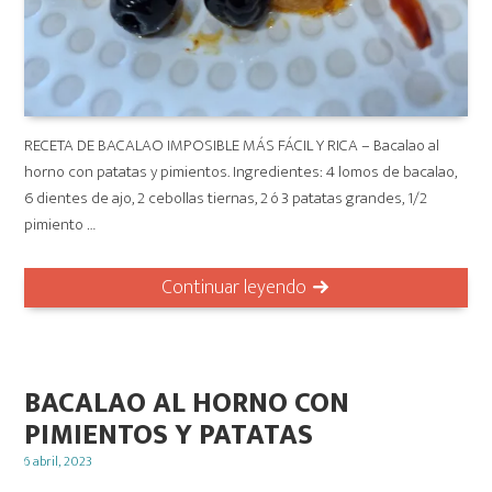
RECETA DE BACALAO IMPOSIBLE MÁS FÁCIL Y RICA – Bacalao al
horno con patatas y pimientos. Ingredientes: 4 lomos de bacalao,
6 dientes de ajo, 2 cebollas tiernas, 2 ó 3 patatas grandes, 1/2
pimiento …
Continuar leyendo
BACALAO AL HORNO CON
PIMIENTOS Y PATATAS
Posted
6 abril, 2023
on