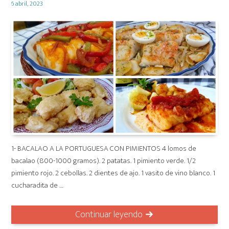
Posted
6 abril, 2023
on
1- BACALAO A LA PORTUGUESA CON PIMIENTOS 4 lomos de
bacalao (800-1000 gramos). 2 patatas. 1 pimiento verde. 1/2
pimiento rojo. 2 cebollas. 2 dientes de ajo. 1 vasito de vino blanco. 1
cucharadita de …
Continuar leyendo