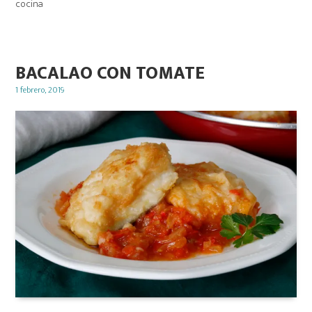
cocina
BACALAO CON TOMATE
Posted
1 febrero, 2019
on