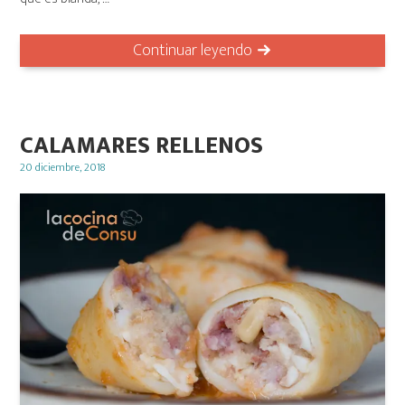
Continuar leyendo
CALAMARES RELLENOS
Posted
20 diciembre, 2018
on