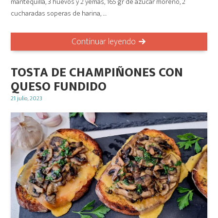
mantequilla, 3 huevos y 2 yemas, 165 gr de azúcar moreno, 2
cucharadas soperas de harina, …
Continuar leyendo
TOSTA DE CHAMPIÑONES CON
QUESO FUNDIDO
Posted
21 julio, 2023
on