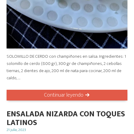
SOLOMILLO DE CERDO con champiñones en salsa. Ingredientes: 1
solomillo de cerdo (800 gr), 300 gr de champiñones, 2 cebollas
tiernas, 2 dientes de ajo, 200 ml de nata para cocinar, 200 ml de
caldo, …
Continuar leyendo
ENSALADA NIZARDA CON TOQUES
LATINOS
Posted
21 julio, 2023