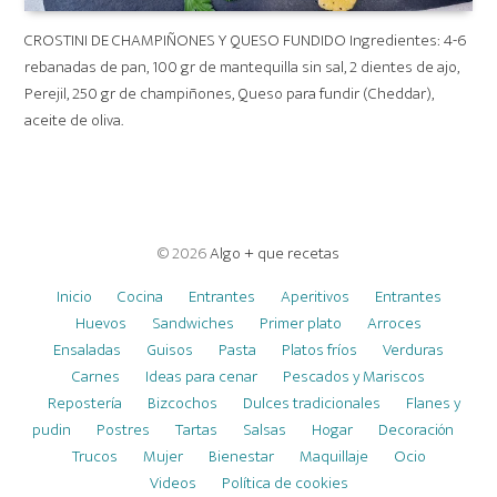
CROSTINI DE CHAMPIÑONES Y QUESO FUNDIDO Ingredientes: 4-6
rebanadas de pan, 100 gr de mantequilla sin sal, 2 dientes de ajo,
Perejil, 250 gr de champiñones, Queso para fundir (Cheddar),
aceite de oliva.
© 2026
Algo + que recetas
Inicio
Cocina
Entrantes
Aperitivos
Entrantes
Huevos
Sandwiches
Primer plato
Arroces
Ensaladas
Guisos
Pasta
Platos fríos
Verduras
Carnes
Ideas para cenar
Pescados y Mariscos
Repostería
Bizcochos
Dulces tradicionales
Flanes y
pudin
Postres
Tartas
Salsas
Hogar
Decoración
Trucos
Mujer
Bienestar
Maquillaje
Ocio
Videos
Política de cookies