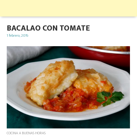
BACALAO CON TOMATE
Posted
1 febrero, 2019
on
COCINA A BUENAS HORAS