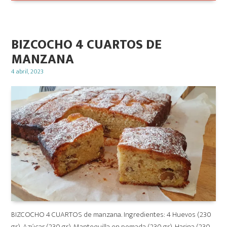
BIZCOCHO 4 CUARTOS DE
MANZANA
Posted
4 abril, 2023
on
BIZCOCHO 4 CUARTOS de manzana. Ingredientes: 4 Huevos (230
gr), Azúcar (230 gr), Mantequilla en pomada (230 gr), Harina (230