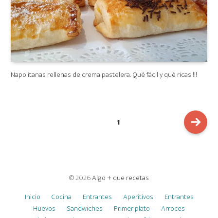
Napolitanas rellenas de crema pastelera. Qué fácil y qué ricas !!!
NAVEGACIÓN
PAGE
1
DE
ENTRADAS
Next
page
© 2026
Algo + que recetas
Inicio
Cocina
Entrantes
Aperitivos
Entrantes
Huevos
Sandwiches
Primer plato
Arroces