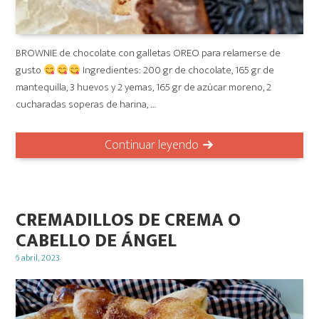
BROWNIE de chocolate con galletas OREO para relamerse de
gusto
Ingredientes: 200 gr de chocolate, 165 gr de
mantequilla, 3 huevos y 2 yemas, 165 gr de azúcar moreno, 2
cucharadas soperas de harina, …
Continuar leyendo
CREMADILLOS DE CREMA O
CABELLO DE ÁNGEL
Posted
6 abril, 2023
on