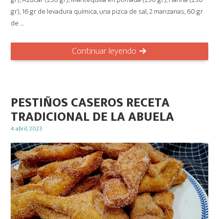
gr), 16 gr de levadura química, una pizca de sal, 2 manzanas, 60 gr
de …
Continuar leyendo
PESTIÑOS CASEROS RECETA
TRADICIONAL DE LA ABUELA
Posted
4 abril, 2023
on