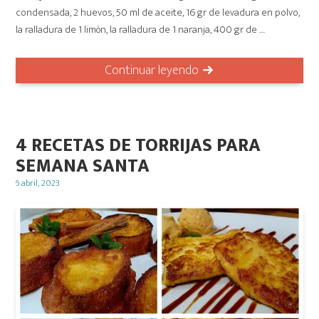
condensada, 2 huevos, 50 ml de aceite, 16 gr de levadura en polvo,
la ralladura de 1 limón, la ralladura de 1 naranja, 400 gr de …
Continuar leyendo
4 RECETAS DE TORRIJAS PARA
SEMANA SANTA
Posted
6 abril, 2023
on