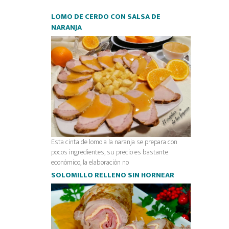
LOMO DE CERDO CON SALSA DE
NARANJA
Esta cinta de lomo a la naranja se prepara con
pocos ingredientes, su precio es bastante
económico, la elaboración no
SOLOMILLO RELLENO SIN HORNEAR