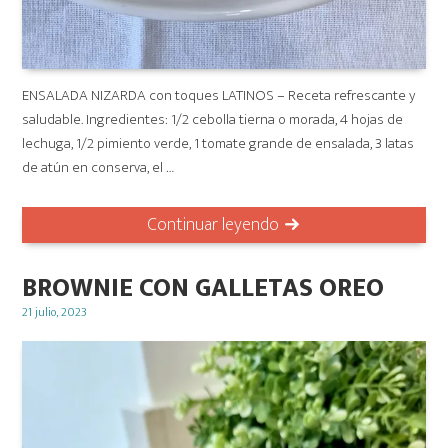
ENSALADA NIZARDA con toques LATINOS – Receta refrescante y
saludable. Ingredientes: 1/2 cebolla tierna o morada, 4 hojas de
lechuga, 1/2 pimiento verde, 1 tomate grande de ensalada, 3 latas
de atún en conserva, el …
Continuar leyendo
BROWNIE CON GALLETAS OREO
Posted
21 julio, 2023
on