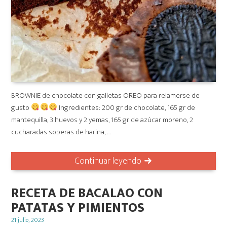
BROWNIE de chocolate con galletas OREO para relamerse de
gusto
Ingredientes: 200 gr de chocolate, 165 gr de
mantequilla, 3 huevos y 2 yemas, 165 gr de azúcar moreno, 2
cucharadas soperas de harina, …
Continuar leyendo
RECETA DE BACALAO CON
PATATAS Y PIMIENTOS
Posted
21 julio, 2023