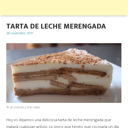
TARTA DE LECHE MERENGADA
Posted
28 noviembre, 2017
on
Yo yo misma y mis cosas
Hoy os dejamos una deliciosa tarta de leche merengada que
matará cualquier antojo. Lo único que tenéis que cocinarla un día