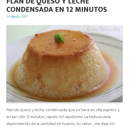
FLAN DE QUESO Y LECHE
CONDENSADA EN 12 MINUTOS
Posted
24 agosto, 2017
on
Flan de queso y leche condensada que se hace en olla express y
en tan sólo 12 minutos, rápido no! rapidísimo. La textura varía
dependiendo de la cantidad de huevos, su sabor…..me deja sin