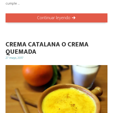
cumple …
Continuar leyendo
CREMA CATALANA O CREMA
QUEMADA
Posted
27 mayo, 2017
on