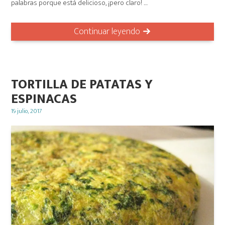
palabras porque está delicioso, ¡pero claro! …
Continuar leyendo
TORTILLA DE PATATAS Y
ESPINACAS
Posted
19 julio, 2017
on