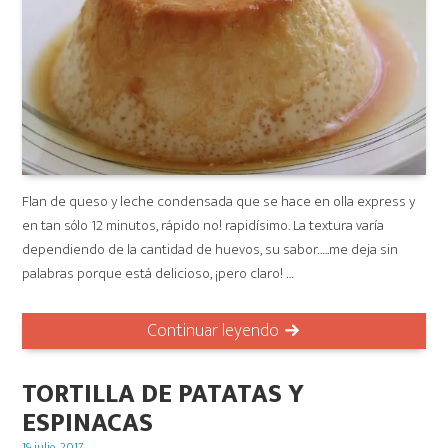
Flan de queso y leche condensada que se hace en olla express y
en tan sólo 12 minutos, rápido no! rapidísimo. La textura varía
dependiendo de la cantidad de huevos, su sabor…..me deja sin
palabras porque está delicioso, ¡pero claro! …
Continuar leyendo
TORTILLA DE PATATAS Y
ESPINACAS
Posted
19 julio, 2017