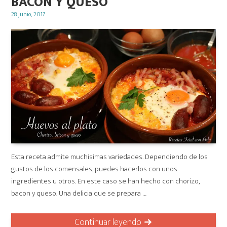
BACON Y QUESO
Posted
28 junio, 2017
on
Esta receta admite muchísimas variedades. Dependiendo de los
gustos de los comensales, puedes hacerlos con unos
ingredientes u otros. En este caso se han hecho con chorizo,
bacon y queso. Una delicia que se prepara …
Continuar leyendo