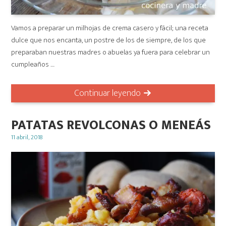
Vamos a preparar un milhojas de crema casero y fácil; una receta
dulce que nos encanta, un postre de los de siempre, de los que
preparaban nuestras madres o abuelas ya fuera para celebrar un
cumpleaños …
Continuar leyendo
PATATAS REVOLCONAS O MENEÁS
Posted
11 abril, 2018
on