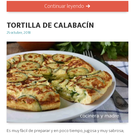
Continuar leyendo
TORTILLA DE CALABACÍN
Posted
29 octubre, 2018
on
Es muy fácil de preparar y en poco tiempo, jugosa y muy sabrosa;