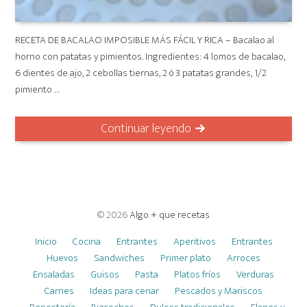
RECETA DE BACALAO IMPOSIBLE MÁS FÁCIL Y RICA – Bacalao al
horno con patatas y pimientos. Ingredientes: 4 lomos de bacalao,
6 dientes de ajo, 2 cebollas tiernas, 2 ó 3 patatas grandes, 1/2
pimiento …
Continuar leyendo
© 2026
Algo + que recetas
Inicio
Cocina
Entrantes
Aperitivos
Entrantes
Huevos
Sandwiches
Primer plato
Arroces
Ensaladas
Guisos
Pasta
Platos fríos
Verduras
Carnes
Ideas para cenar
Pescados y Mariscos