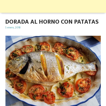
DORADA AL HORNO CON PATATAS
Posted
5 enero, 2018
on