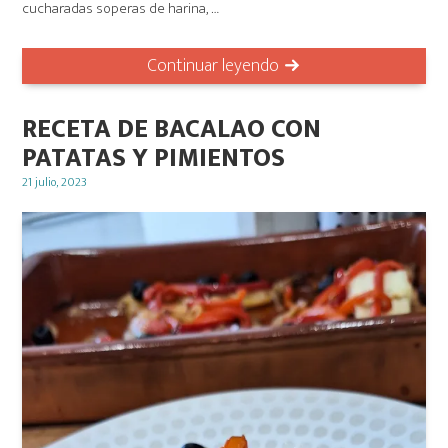
cucharadas soperas de harina, …
Continuar leyendo
RECETA DE BACALAO CON
PATATAS Y PIMIENTOS
Posted
21 julio, 2023
on