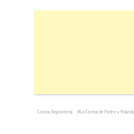
Categories
Tags
Cocina
,
Repostería
#La Cocina de Pedro y Yoland