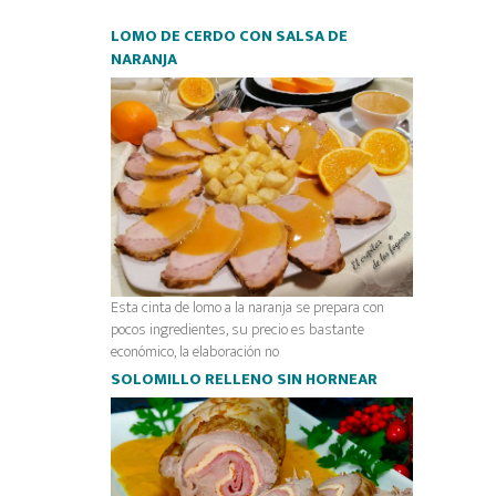
LOMO DE CERDO CON SALSA DE
NARANJA
Esta cinta de lomo a la naranja se prepara con
pocos ingredientes, su precio es bastante
económico, la elaboración no
SOLOMILLO RELLENO SIN HORNEAR