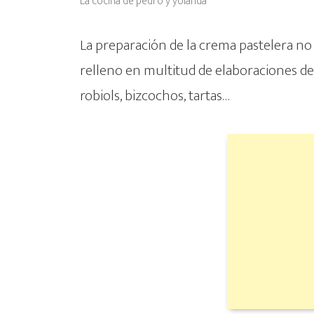
La cocina de pedro y yolanda
La preparación de la crema pastelera n
relleno en multitud de elaboraciones de
robiols, bizcochos, tartas…