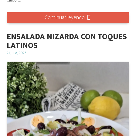
caldo, …
Continuar leyendo
ENSALADA NIZARDA CON TOQUES
LATINOS
Posted
21 julio, 2023
on