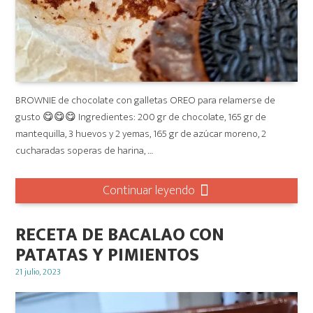
BROWNIE de chocolate con galletas OREO para relamerse de
gusto 😋😋😋 Ingredientes: 200 gr de chocolate, 165 gr de
mantequilla, 3 huevos y 2 yemas, 165 gr de azúcar moreno, 2
cucharadas soperas de harina, …
Continuar leyendo
RECETA DE BACALAO CON
PATATAS Y PIMIENTOS
Posted
21 julio, 2023
on