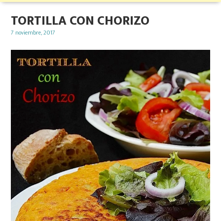
TORTILLA CON CHORIZO
Posted
7 noviembre, 2017
on