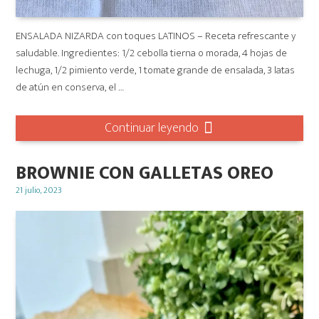
ENSALADA NIZARDA con toques LATINOS – Receta refrescante y
saludable. Ingredientes: 1/2 cebolla tierna o morada, 4 hojas de
lechuga, 1/2 pimiento verde, 1 tomate grande de ensalada, 3 latas
de atún en conserva, el …
Continuar leyendo
BROWNIE CON GALLETAS OREO
Posted
21 julio, 2023
on