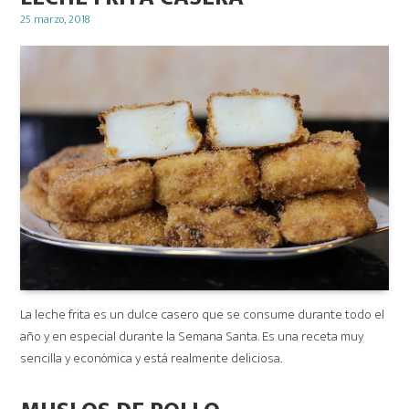
Posted
25 marzo, 2018
on
La leche frita es un dulce casero que se consume durante todo el
año y en especial durante la Semana Santa. Es una receta muy
sencilla y económica y está realmente deliciosa.