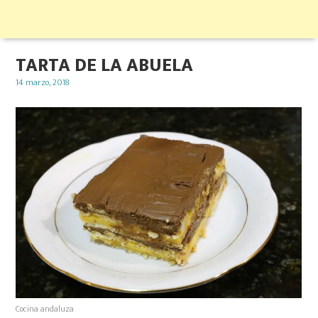
TARTA DE LA ABUELA
Posted
14 marzo, 2018
on
Cocina andaluza