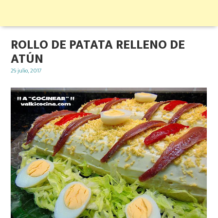
ROLLO DE PATATA RELLENO DE
ATÚN
Posted
29 julio, 2017
on