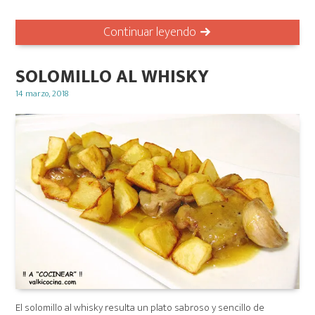
Continuar leyendo
SOLOMILLO AL WHISKY
Posted
14 marzo, 2018
on
El solomillo al whisky resulta un plato sabroso y sencillo de