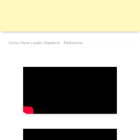
Categories
Tags
Cocina
,
Flanes y pudin
,
Repostería
#Valkicocina