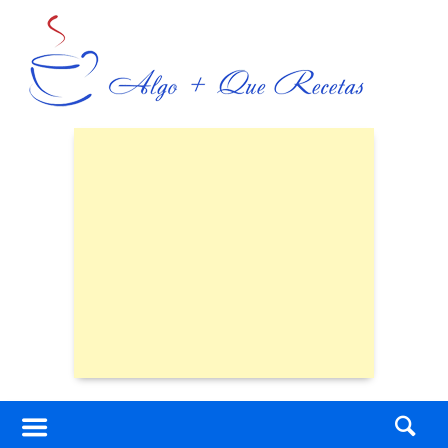
Skip
to
content
Skip
to