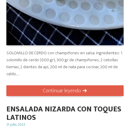
SOLOMILLO DE CERDO con champiñones en salsa. Ingredientes: 1
solomillo de cerdo (800 gr), 300 gr de champiñones, 2 cebollas
tiernas, 2 dientes de ajo, 200 ml de nata para cocinar, 200 ml de
caldo, …
Continuar leyendo
ENSALADA NIZARDA CON TOQUES
LATINOS
Posted
21 julio, 2023
on