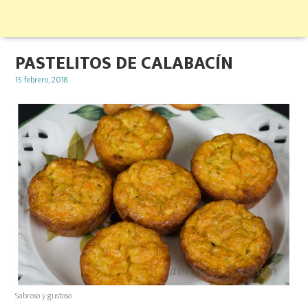
PASTELITOS DE CALABACÍN
Posted
15 febrero, 2018
on
Sabroso y gustoso