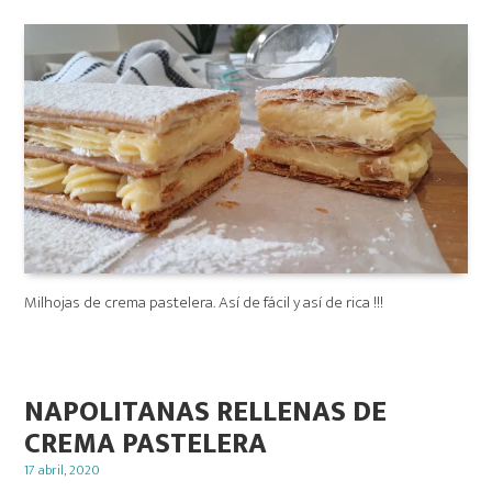
on
Milhojas de crema pastelera. Así de fácil y así de rica !!!
NAPOLITANAS RELLENAS DE
CREMA PASTELERA
Posted
17 abril, 2020
on