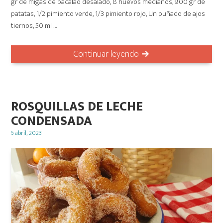
gr de migas de bacalao desalado, 8 huevos medianos, 900 gr de
patatas, 1/2 pimiento verde, 1/3 pimiento rojo, Un puñado de ajos
tiernos, 50 ml …
Continuar leyendo
ROSQUILLAS DE LECHE
CONDENSADA
Posted
6 abril, 2023
on