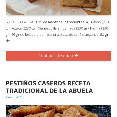
BIZCOCHO 4 CUARTOS de manzana. Ingredientes: 4 Huevos (230
gr), Azúcar (230 gr), Mantequilla en pomada (230 gr), Harina (230
gr), 16 gr de levadura química, una pizca de sal, 2 manzanas, 60 gr
de …
Continuar leyendo
PESTIÑOS CASEROS RECETA
TRADICIONAL DE LA ABUELA
Posted
4 abril, 2023
on