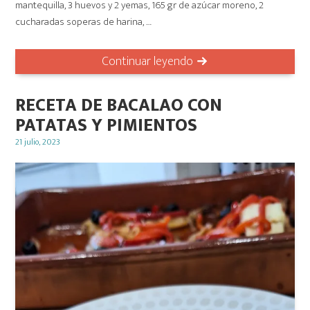
mantequilla, 3 huevos y 2 yemas, 165 gr de azúcar moreno, 2
cucharadas soperas de harina, …
Continuar leyendo
RECETA DE BACALAO CON
PATATAS Y PIMIENTOS
Posted
21 julio, 2023
on