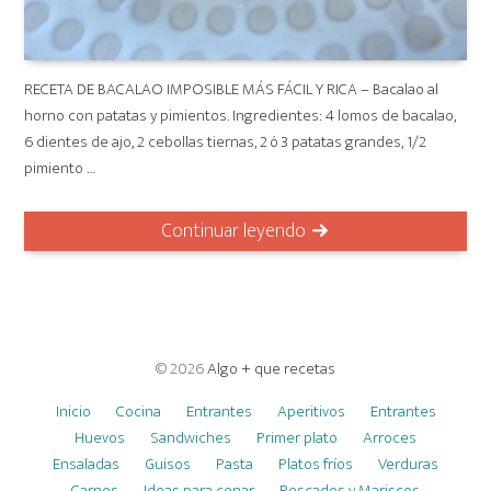
RECETA DE BACALAO IMPOSIBLE MÁS FÁCIL Y RICA – Bacalao al
horno con patatas y pimientos. Ingredientes: 4 lomos de bacalao,
6 dientes de ajo, 2 cebollas tiernas, 2 ó 3 patatas grandes, 1/2
pimiento …
Continuar leyendo
© 2026
Algo + que recetas
Inicio
Cocina
Entrantes
Aperitivos
Entrantes
Huevos
Sandwiches
Primer plato
Arroces
Ensaladas
Guisos
Pasta
Platos fríos
Verduras
Carnes
Ideas para cenar
Pescados y Mariscos