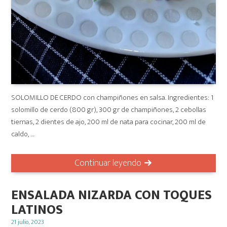
SOLOMILLO DE CERDO con champiñones en salsa. Ingredientes: 1
solomillo de cerdo (800 gr), 300 gr de champiñones, 2 cebollas
tiernas, 2 dientes de ajo, 200 ml de nata para cocinar, 200 ml de
caldo, …
Continuar leyendo
ENSALADA NIZARDA CON TOQUES
LATINOS
Posted
21 julio, 2023