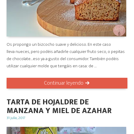
Os propongo un bizcocho suave y delicioso. En este caso
lleva nueces, pero podéis añadirle cualquier fruto seco, o pepitas
de chocolate…eso ya a gusto del consumidor. También podéis
utilizar cualquier molde que tengáis en casa: de …
Continuar leyendo
TARTA DE HOJALDRE DE
MANZANA Y MIEL DE AZAHAR
Posted
31 julio, 2017
on