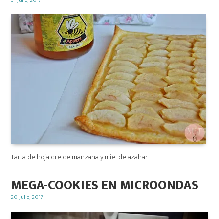
31 julio, 2017
on
Tarta de hojaldre de manzana y miel de azahar
MEGA-COOKIES EN MICROONDAS
Posted
20 julio, 2017
on