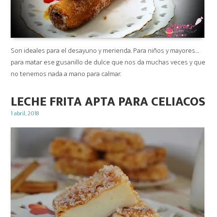
Son ideales para el desayuno y merienda. Para niños y mayores…
para matar ese gusanillo de dulce que nos da muchas veces y que
no tenemos nada a mano para calmar.
LECHE FRITA APTA PARA CELIACOS
Posted
1 abril, 2018
on