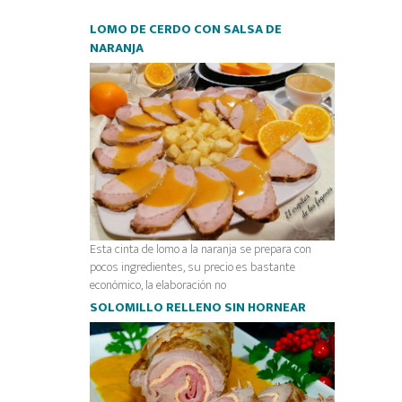
LOMO DE CERDO CON SALSA DE
NARANJA
Esta cinta de lomo a la naranja se prepara con
pocos ingredientes, su precio es bastante
económico, la elaboración no
SOLOMILLO RELLENO SIN HORNEAR