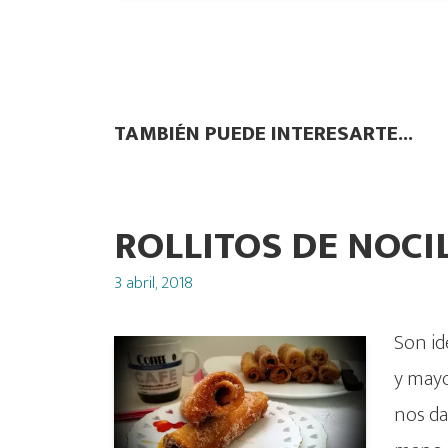
TAMBIÉN PUEDE INTERESARTE...
ROLLITOS DE NOCI
Posted
3 abril, 2018
on
Son id
y mayo
nos da