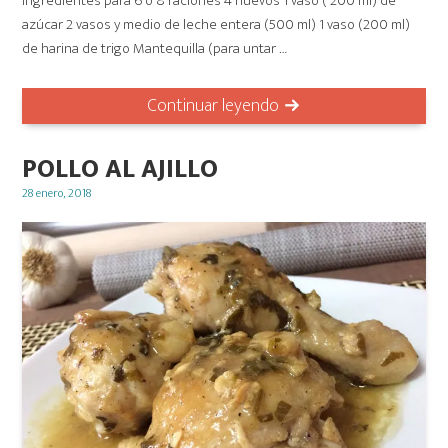
Ingredientes para 6 o 8 raciones 4 huevos 1 vaso ( 200 ml) de
azúcar 2 vasos y medio de leche entera (500 ml) 1 vaso (200 ml)
de harina de trigo Mantequilla (para untar …
Continuar leyendo
POLLO AL AJILLO
Posted
28 enero, 2018
on