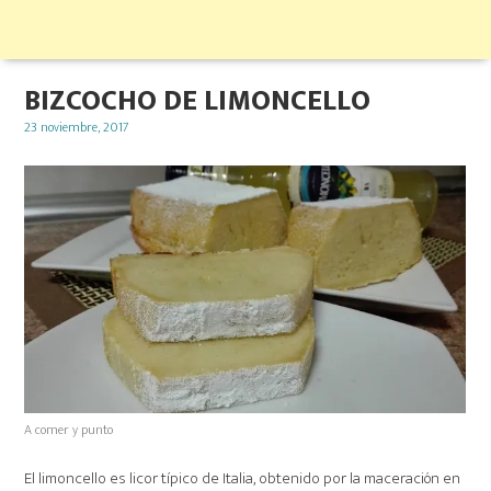
BIZCOCHO DE LIMONCELLO
Posted
23 noviembre, 2017
on
A comer y punto
El limoncello es licor típico de Italia, obtenido por la maceración en