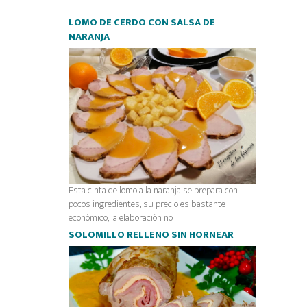
LOMO DE CERDO CON SALSA DE
NARANJA
Esta cinta de lomo a la naranja se prepara con
pocos ingredientes, su precio es bastante
económico, la elaboración no
SOLOMILLO RELLENO SIN HORNEAR