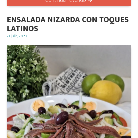
Continuar leyendo
ENSALADA NIZARDA CON TOQUES
LATINOS
Posted
21 julio, 2023
on