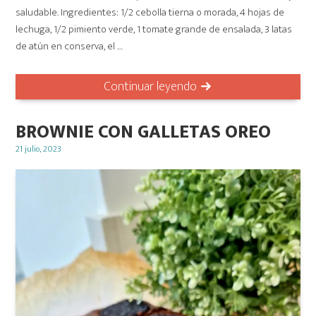
saludable. Ingredientes: 1/2 cebolla tierna o morada, 4 hojas de
lechuga, 1/2 pimiento verde, 1 tomate grande de ensalada, 3 latas
de atún en conserva, el …
Continuar leyendo
BROWNIE CON GALLETAS OREO
Posted
21 julio, 2023
on