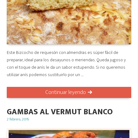
Este Bizcocho de requesón con almendras es súper fácil de
preparar, ideal para los desayunos o meriendas. Queda jugoso y
con el toque de anís le da un sabor estupendo. Si no queremos
utilizar anís podemos sustituirlo por un …
Continuar leyendo
GAMBAS AL VERMUT BLANCO
Posted
2 febrero, 2019
on