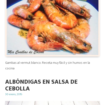
Gambas al vermut blanco. Receta muy fácil y sin humos en la
cocina
ALBÓNDIGAS EN SALSA DE
CEBOLLA
Posted
30 enero, 2019
on