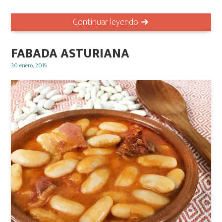
Continuar leyendo
FABADA ASTURIANA
Posted
30 enero, 2019
on