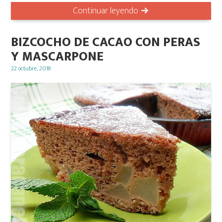
Continuar leyendo
BIZCOCHO DE CACAO CON PERAS
Y MASCARPONE
Posted
22 octubre, 2018
on