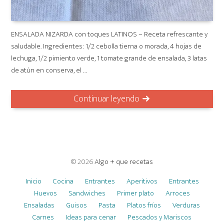
ENSALADA NIZARDA con toques LATINOS – Receta refrescante y
saludable. Ingredientes: 1/2 cebolla tierna o morada, 4 hojas de
lechuga, 1/2 pimiento verde, 1 tomate grande de ensalada, 3 latas
de atún en conserva, el …
Continuar leyendo
© 2026
Algo + que recetas
Inicio
Cocina
Entrantes
Aperitivos
Entrantes
Huevos
Sandwiches
Primer plato
Arroces
Ensaladas
Guisos
Pasta
Platos fríos
Verduras
Carnes
Ideas para cenar
Pescados y Mariscos