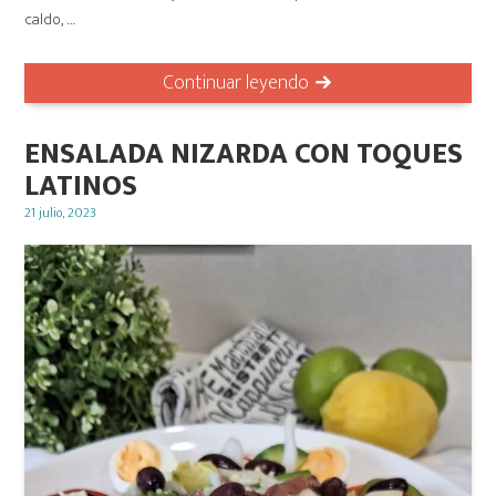
caldo, …
Continuar leyendo
ENSALADA NIZARDA CON TOQUES
LATINOS
Posted
21 julio, 2023
on