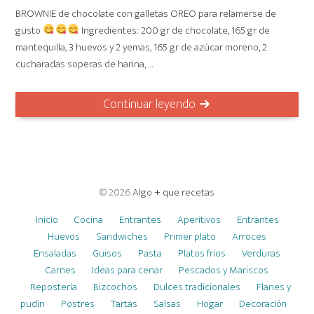
BROWNIE de chocolate con galletas OREO para relamerse de
gusto
Ingredientes: 200 gr de chocolate, 165 gr de
mantequilla, 3 huevos y 2 yemas, 165 gr de azúcar moreno, 2
cucharadas soperas de harina, …
Continuar leyendo
© 2026
Algo + que recetas
Inicio
Cocina
Entrantes
Aperitivos
Entrantes
Huevos
Sandwiches
Primer plato
Arroces
Ensaladas
Guisos
Pasta
Platos fríos
Verduras
Carnes
Ideas para cenar
Pescados y Mariscos
Repostería
Bizcochos
Dulces tradicionales
Flanes y
pudin
Postres
Tartas
Salsas
Hogar
Decoración