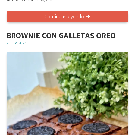
Continuar leyendo
BROWNIE CON GALLETAS OREO
Posted
21 julio, 2023
on