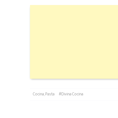
Categories
Tags
Cocina
,
Pasta
#Divina Cocina