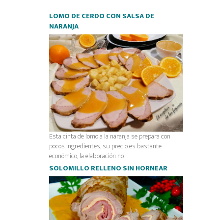
LOMO DE CERDO CON SALSA DE
NARANJA
Esta cinta de lomo a la naranja se prepara con
pocos ingredientes, su precio es bastante
económico, la elaboración no
SOLOMILLO RELLENO SIN HORNEAR