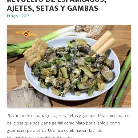
AJETES, SETAS Y GAMBAS
Posted
14 agosto, 2017
on
Revuelto de espárragos, ajetes, setas y gambas. Una combinación
deliciosa que nos viene genial como plato por sí solo o como
guarnición para otros. Una rica combinación, fácil de
cocinar, ligero y agradable al paladar.