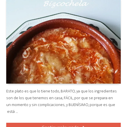
Este plato es que lo tiene todo, BARATO, ya que los ingredientes
son de los que tenemos en casa, FÁCIL, por que se prepara en
un momento y sin complicaciones, y BUENÍSIMO, porque es que
está …