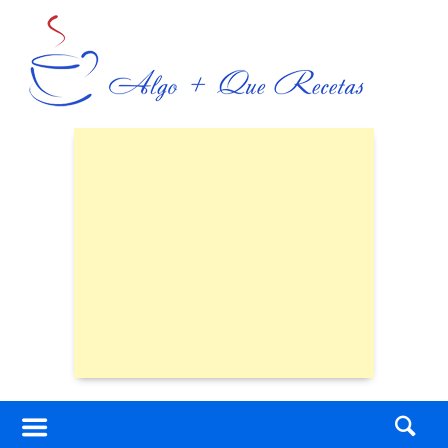
Skip
to
content
Skip
to