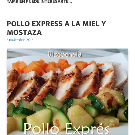
TAMBIÉN PUEDE INTERESARTE...
POLLO EXPRESS A LA MIEL Y
MOSTAZA
Posted
8 noviembre, 2018
on