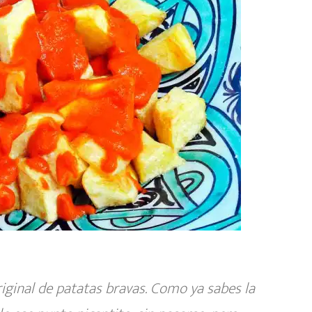
riginal de patatas bravas. C
omo ya sabes la