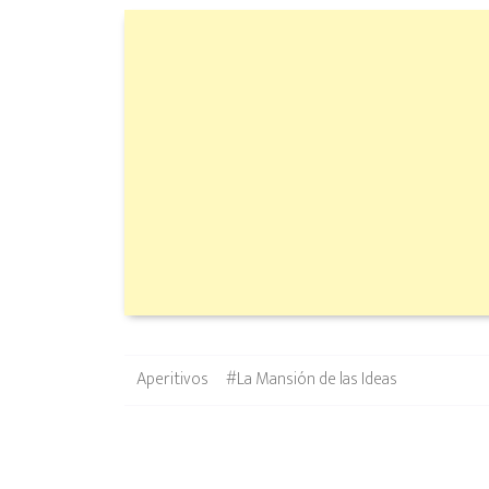
Categories
Tags
Aperitivos
#La Mansión de las Ideas