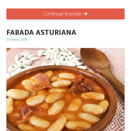
Continuar leyendo
FABADA ASTURIANA
Posted
30 enero, 2019
on