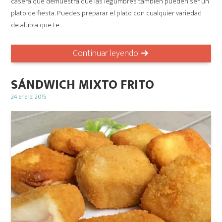
casera que demuestra que las legumbres también pueden ser un
plato de fiesta. Puedes preparar el plato con cualquier variedad
de alubia que te …
Continuar leyendo
SÁNDWICH MIXTO FRITO
Posted
24 enero, 2019
on