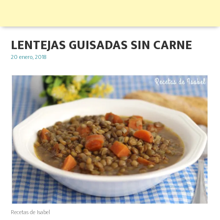
LENTEJAS GUISADAS SIN CARNE
Posted
20 enero, 2018
on
Recetas de Isabel