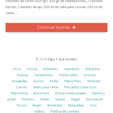
solomillo de cerdo (800 gr), 300 gr de champiñones, 2 cebollas
tiernas, 2 dientes de ajo, 200 ml de nata para cocinar, 200 ml de
caldo, …
Continuar leyendo
© 2026
Algo + que recetas
Inicio
Cocina
Entrantes
Aperitivos
Entrantes
Huevos
Sandwiches
Primer plato
Arroces
Ensaladas
Guisos
Pasta
Platos fríos
Verduras
Carnes
Ideas para cenar
Pescados y Mariscos
Repostería
Bizcochos
Dulces tradicionales
Flanes y
pudin
Postres
Tartas
Salsas
Hogar
Decoración
Trucos
Mujer
Bienestar
Maquillaje
Ocio
Videos
Política de cookies