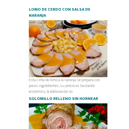
LOMO DE CERDO CON SALSA DE
NARANJA
Esta cinta de lomo a la naranja se prepara con
pocos ingredientes, su precio es bastante
económico, la elaboración no
SOLOMILLO RELLENO SIN HORNEAR