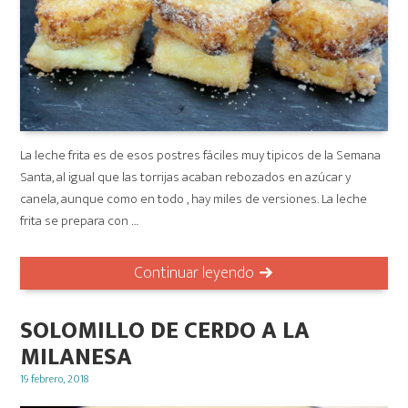
La leche frita es de esos postres fáciles muy tipicos de la Semana
Santa, al igual que las torrijas acaban rebozados en azúcar y
canela, aunque como en todo , hay miles de versiones. La leche
frita se prepara con …
Continuar leyendo
SOLOMILLO DE CERDO A LA
MILANESA
Posted
19 febrero, 2018
on