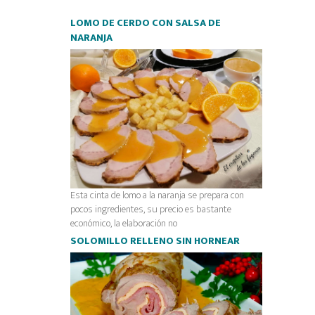
LOMO DE CERDO CON SALSA DE
NARANJA
Esta cinta de lomo a la naranja se prepara con
pocos ingredientes, su precio es bastante
económico, la elaboración no
SOLOMILLO RELLENO SIN HORNEAR