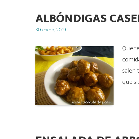
ALBÓNDIGAS CASE
Posted
30 enero, 2019
on
Que te
comida
salen 
que si