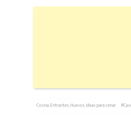
Categories
Tags
Cocina
,
Entrantes
,
Huevos
,
Ideas para cenar
#Cac