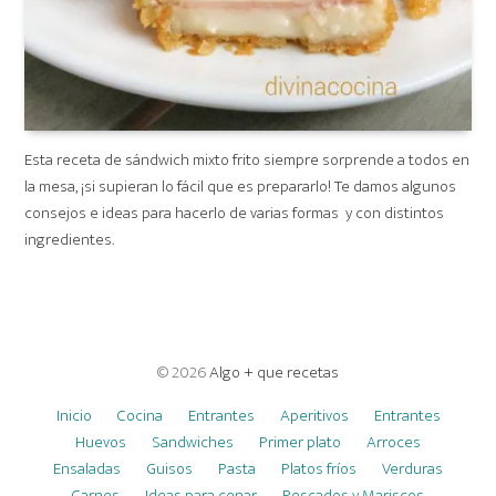
Esta receta de sándwich mixto frito siempre sorprende a todos en
la mesa, ¡si supieran lo fácil que es prepararlo! Te damos algunos
consejos e ideas para hacerlo de varias formas y con distintos
ingredientes.
© 2026
Algo + que recetas
Inicio
Cocina
Entrantes
Aperitivos
Entrantes
Huevos
Sandwiches
Primer plato
Arroces
Ensaladas
Guisos
Pasta
Platos fríos
Verduras
Carnes
Ideas para cenar
Pescados y Mariscos