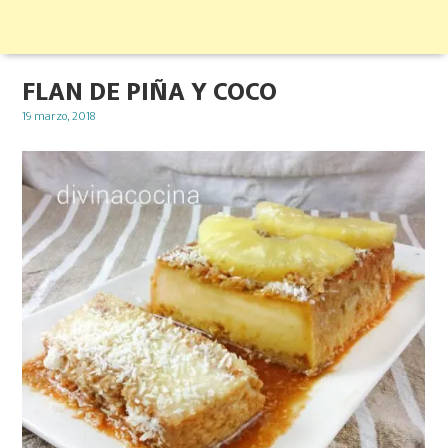
FLAN DE PIÑA Y COCO
Posted
19 marzo, 2018
on