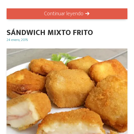
Continuar leyendo
SÁNDWICH MIXTO FRITO
Posted
24 enero, 2019
on