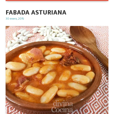
FABADA ASTURIANA
Posted
30 enero, 2019
on