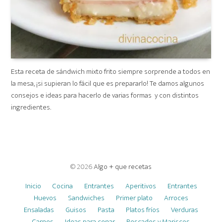
Esta receta de sándwich mixto frito siempre sorprende a todos en
la mesa, ¡si supieran lo fácil que es prepararlo! Te damos algunos
consejos e ideas para hacerlo de varias formas y con distintos
ingredientes.
© 2026
Algo + que recetas
Inicio
Cocina
Entrantes
Aperitivos
Entrantes
Huevos
Sandwiches
Primer plato
Arroces
Ensaladas
Guisos
Pasta
Platos fríos
Verduras
Carnes
Ideas para cenar
Pescados y Mariscos