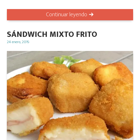
Continuar leyendo
SÁNDWICH MIXTO FRITO
Posted
24 enero, 2019
on