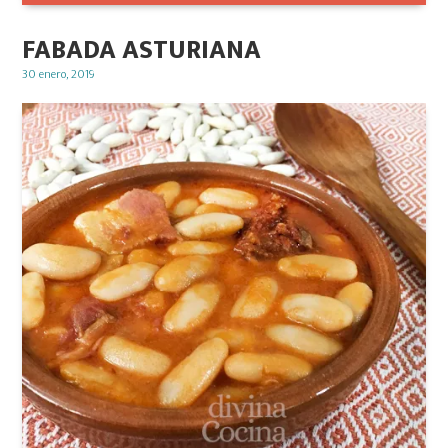
FABADA ASTURIANA
Posted
30 enero, 2019
on