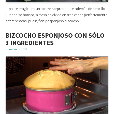
El pastel mágico es un postre sorprendente, además de sencillo.
Cuando se hornea, la masa se divide en tres capas perfectamente
diferenciadas: pudin, flan y esponjoso bizcocho.
BIZCOCHO ESPONJOSO CON SÓLO
3 INGREDIENTES
Posted
6 noviembre, 2018
on