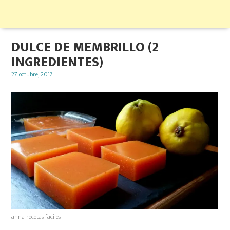
DULCE DE MEMBRILLO (2
INGREDIENTES)
Posted
27 octubre, 2017
on
anna recetas faciles