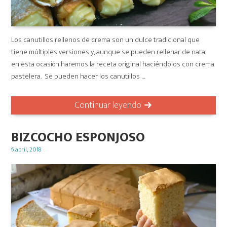
Los canutillos rellenos de crema son un dulce tradicional que
tiene múltiples versiones y, aunque se pueden rellenar de nata,
en esta ocasión haremos la receta original haciéndolos con crema
pastelera. Se pueden hacer los canutillos …
Continuar leyendo
BIZCOCHO ESPONJOSO
Posted
6 abril, 2018
on