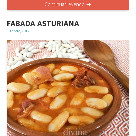
Continuar leyendo
FABADA ASTURIANA
Posted
30 enero, 2019
on