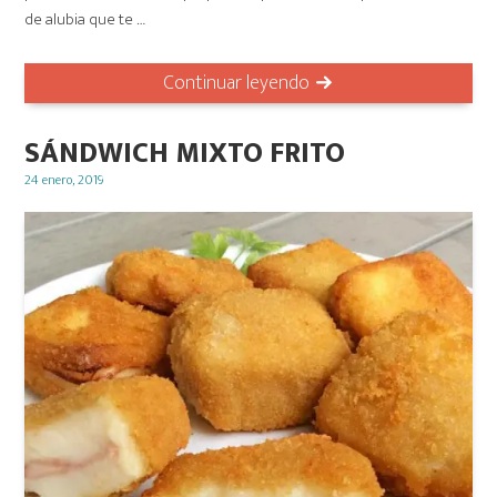
de alubia que te …
Continuar leyendo
SÁNDWICH MIXTO FRITO
Posted
24 enero, 2019
on