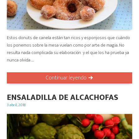
Estos donuts de canela están tan ricos y esponjosos que cuándo
los ponemos sobre la mesa vuelan como por arte de magia. No
resulta nada complicada su elaboración y el que los ha prueba ya
nunca olvida …
Continuar leyendo
ENSALADILLA DE ALCACHOFAS
Posted
3 abril, 2018
on