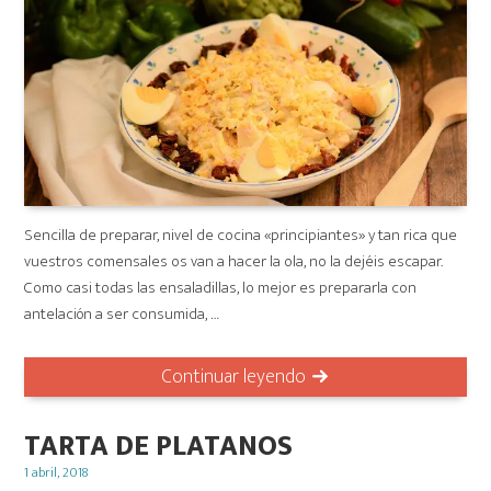
Sencilla de preparar, nivel de cocina «principiantes» y tan rica que
vuestros comensales os van a hacer la ola, no la dejéis escapar.
Como casi todas las ensaladillas, lo mejor es prepararla con
antelación a ser consumida, …
Continuar leyendo
TARTA DE PLATANOS
Posted
1 abril, 2018