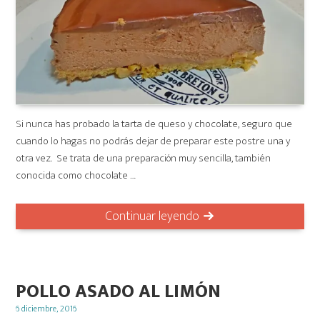
Si nunca has probado la tarta de queso y chocolate, seguro que
cuando lo hagas no podrás dejar de preparar este postre una y
otra vez. Se trata de una preparación muy sencilla, también
conocida como chocolate …
Continuar leyendo
POLLO ASADO AL LIMÓN
Posted
6 diciembre, 2016