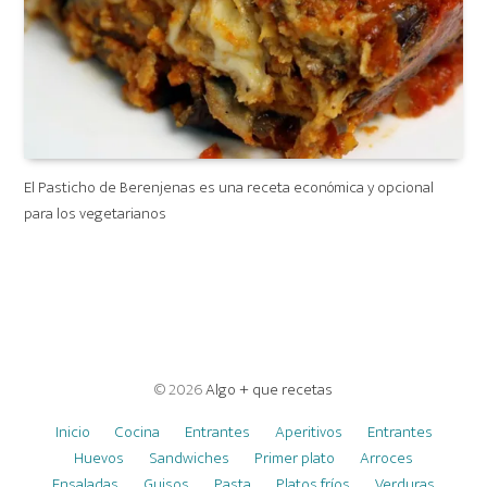
El Pasticho de Berenjenas es una receta económica y opcional
para los vegetarianos
© 2026
Algo + que recetas
Inicio
Cocina
Entrantes
Aperitivos
Entrantes
Huevos
Sandwiches
Primer plato
Arroces
Ensaladas
Guisos
Pasta
Platos fríos
Verduras