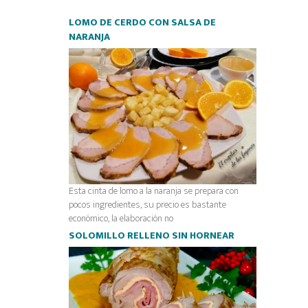
LOMO DE CERDO CON SALSA DE
NARANJA
Esta cinta de lomo a la naranja se prepara con
pocos ingredientes, su precio es bastante
económico, la elaboración no
SOLOMILLO RELLENO SIN HORNEAR