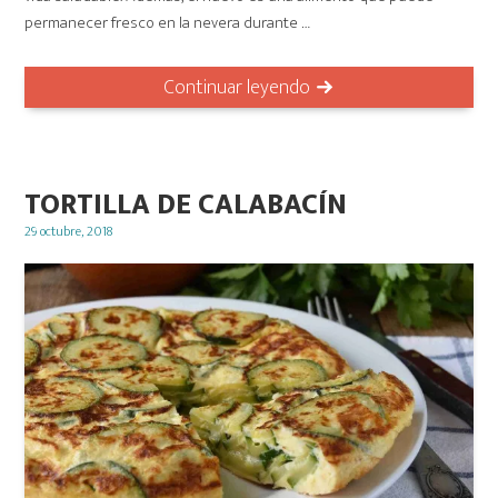
permanecer fresco en la nevera durante …
Continuar leyendo
TORTILLA DE CALABACÍN
Posted
29 octubre, 2018
on