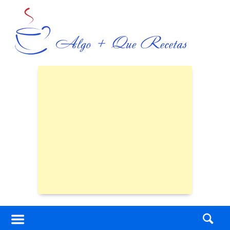
Skip
to
content
Skip
to