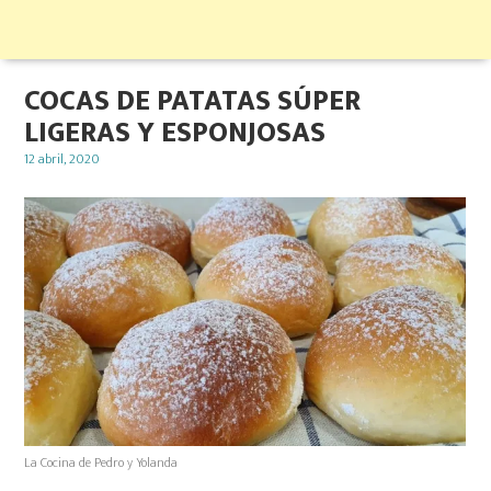
COCAS DE PATATAS SÚPER
LIGERAS Y ESPONJOSAS
Posted
12 abril, 2020
on
La Cocina de Pedro y Yolanda