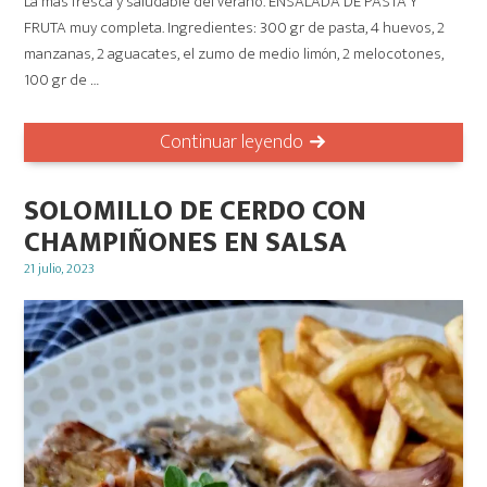
La más fresca y saludable del verano. ENSALADA DE PASTA Y
FRUTA muy completa. Ingredientes: 300 gr de pasta, 4 huevos, 2
manzanas, 2 aguacates, el zumo de medio limón, 2 melocotones,
100 gr de …
Continuar leyendo
SOLOMILLO DE CERDO CON
CHAMPIÑONES EN SALSA
Posted
21 julio, 2023
on