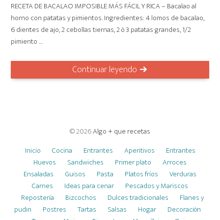
RECETA DE BACALAO IMPOSIBLE MÁS FÁCIL Y RICA – Bacalao al
horno con patatas y pimientos. Ingredientes: 4 lomos de bacalao,
6 dientes de ajo, 2 cebollas tiernas, 2 ó 3 patatas grandes, 1/2
pimiento …
Continuar leyendo
© 2026
Algo + que recetas
Inicio
Cocina
Entrantes
Aperitivos
Entrantes
Huevos
Sandwiches
Primer plato
Arroces
Ensaladas
Guisos
Pasta
Platos fríos
Verduras
Carnes
Ideas para cenar
Pescados y Mariscos
Repostería
Bizcochos
Dulces tradicionales
Flanes y
pudin
Postres
Tartas
Salsas
Hogar
Decoración