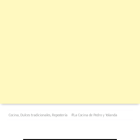
Categories
Tags
Cocina
,
Dulces tradicionales
,
Repostería
#La Cocina de Pedro y Yolanda