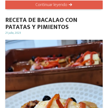
Continuar leyendo
RECETA DE BACALAO CON
PATATAS Y PIMIENTOS
Posted
21 julio, 2023
on