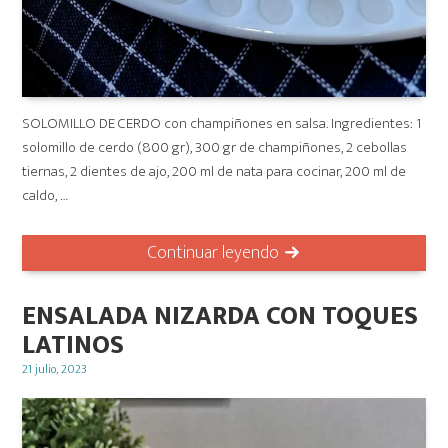
SOLOMILLO DE CERDO con champiñones en salsa. Ingredientes: 1
solomillo de cerdo (800 gr), 300 gr de champiñones, 2 cebollas
tiernas, 2 dientes de ajo, 200 ml de nata para cocinar, 200 ml de
caldo, …
Continuar leyendo
ENSALADA NIZARDA CON TOQUES
LATINOS
Posted
21 julio, 2023
on